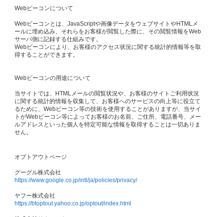
Webビーコンについて
Webビーコンとは、JavaScriptや画像データをウェブサイトやHTMLメ
ールに埋め込み、それらをお客様が閲覧した際に、その閲覧情報をWeb
サーバ側に記録する仕組みです。
Webビーコンにより、お客様のアクセス状況に関する統計的情報等を取
得することができます。
Webビーコンの用途について
当サイトでは、HTMLメールの閲覧状況や、お客様のサイトご利用状況
に関する統計的情報を収集して、お客様へのサービスの向上等に役立て
るために、Webビーコン等の技術を使用することがありますが、当サイ
トがWebビーコン等によってお客様のお名前、ご住所、電話番号、メー
ルアドレスといった個人を特定可能な情報を取得することは一切ありま
せん。
オプトアウトページ
グーグル株式会社
https://www.google.co.jp/intl/ja/policies/privacy/
ヤフー株式会社
https://btoptout.yahoo.co.jp/optout/index.html