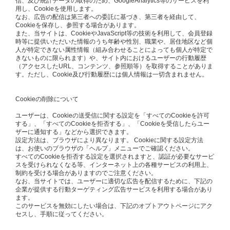
信、及び統計データの取得のため、GoogleAnalytics等のサービスを利
用し、Cookieを使用します。
なお、広告の配信は第三者への委託に基づき、第三者を経由して、
Cookieを保存し、参照する場合があります。
また、当サイトは、CookieやJavaScript等の技術を利用して、会員登録
時等に提供いただいた情報のうち年齢や性別、職業や、居住地区など個
人が特定できない属性情報（組み合わせることによっても個人が特定で
きないものに限られます）や、サイト内におけるユーザーの行動履歴
（アクセスしたURL、コンテンツ、参照順等）を取得することがありま
す。ただし、Cookie及び行動履歴には個人情報は一切含まれません。
Cookieの削除について
ユーザーは、Cookieの送受信に関する設定を「すべてのCookieを許可
する」、「すべてのCookieを拒否する」、「Cookieを受信したらユー
ザーに通知する」などから選択できます。
設定方法は、ブラウザにより異なります。 Cookieに関する設定方法
は、お使いのブラウザの「ヘルプ」メニューでご確認ください。
すべてのCookieを拒否する設定を選択されますと、認証が必要なサービ
スを受けられなくなる等、インターネット上の各種サービスの利用上、
制約を受ける場合がありますのでご注意ください。
なお、当サイトでは、ユーザーに適切な広告を配信するために、下記の
企業が提供する行動ターゲティング広告サービスを利用する場合があり
ます。
このサービスを無効にしたい場合は、下記のオプトアウトページにアク
セスし、手順に従ってください。